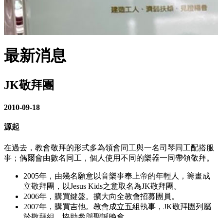
最新消息
JK敬拜團
2010-09-18
源起
在過去，教會敬拜的形式多為領會同工與一名司琴同工配搭服
事；偶爾會由數名同工，個人使用不同的樂器一同帶領敬拜。
2005年，由幾名願意以音樂事奉上帝的年輕人，籌畫成
立敬拜團，以Jesus Kids之意取名為JK敬拜團。
2006年，購買鍵盤。擴大向全教會招募團員。
2007年，購買吉他。教會成立五組執事，JK敬拜團列屬
於敬拜組。協助參與聖誕晚會。