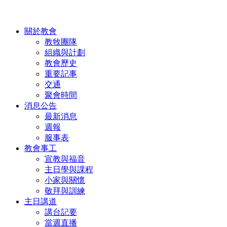
關於教會
教牧團隊
組織與計劃
教會歷史
重要記事
交通
聚會時間
消息公告
最新消息
週報
服事表
教會事工
宣教與福音
主日學與課程
小家與關懷
敬拜與訓練
主日講道
講台記要
當週直播